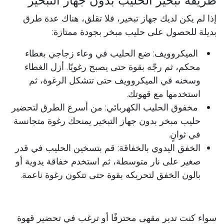
طريقة تبخير الحليب بدون جهاز التبخير
إذا لم يكن لديك جهاز تبخير، فلا تقلق، هناك عدة طرق
بديلة للحصول على حليب مبخر بجودة ممتازة:
الميكروويف: ضع الحليب في وعاء زجاجي بغطاء
محكم، ثم رجّه بقوة حتى يصبح رغويًا. أزل الغطاء
وسخنه في الميكروويف حتى تتشكل الرغوة، ثم
استخدمها مع قهوتك.
مخفوق الحليب الكهربائي: من أسرع الطرق لتحضير
حليب مبخر بدون جهاز التبخير يمنحك رغوة متجانسة
في ثوانٍ.
الخفق اليدوي بالخفاقة: قم بتسخين الحليب في قدر
صغير على نار متوسطة، ثم استخدم خفاقة يدوية أو
بالون الخفق لتحريكه بقوة حتى تتكون رغوة ناعمة.
سواء كنت تدير مقهى محترفًا أو ترغب في تحضير قهوة