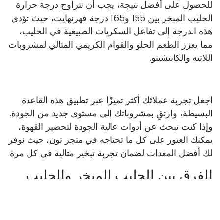
للحصول على أفضل نتيجة، يجب أن تتراوح درجة حرارة
الحليب المبخر بين 155 و165 درجة فهرنهايت، حيث تؤدي
هذه الدرجة إلى تفاعل السكريات الطبيعية في الحليب،
مما يعزز الطعم الحلو والقوام الكريمي المثالي لمشروبات
اللاتيه والكابتشينو.
اجعل تجربة عملائك أكثر تميزًا عبر تطبيق هذه القاعدة
البسيطة، وارتقِ بمشروباتك إلى مستوى جديد من الجودة.
وإذا كنت تبحث عن أدوات عالية الجودة لتحضير القهوة،
يمكنك العثور على كل ما تحتاجه في متجر تون، حيث نوفر
لك أفضل المعدات لضمان تجربة تبخير مثالية في كل مرة.
الفرق بين الحليب المبخر والحليب
الرغوي
عند تحضير مشروبات القهوة في المقهى، فإن اختيار نوع