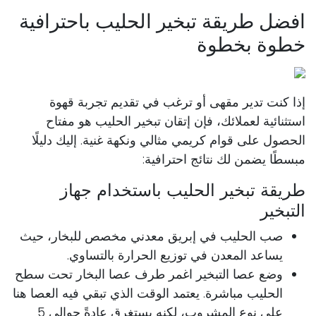
افضل طريقة تبخير الحليب باحترافية
خطوة بخطوة
إذا كنت تدير مقهى أو ترغب في تقديم تجربة قهوة
استثنائية لعملائك، فإن إتقان تبخير الحليب هو مفتاح
الحصول على قوام كريمي مثالي ونكهة غنية. إليك دليلًا
مبسطًا يضمن لك نتائج احترافية:
طريقة تبخير الحليب باستخدام جهاز
التبخير
صب الحليب في إبريق معدني مخصص للبخار، حيث
يساعد المعدن في توزيع الحرارة بالتساوي.
وضع عصا التبخير اغمر طرف عصا البخار تحت سطح
الحليب مباشرة. يعتمد الوقت الذي تبقي فيه العصا هنا
على نوع المشروب، لكنه يستغرق عادةً حوالي 5