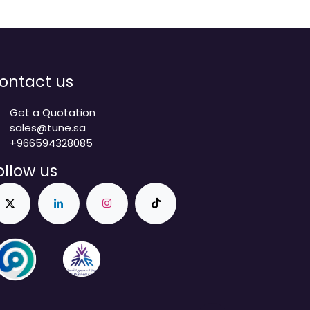
ontact us
Get a Quotation
sales@tune.sa
+966594328085
ollow us