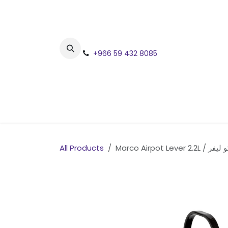
Skip to Content
+966 59 432 8085
H
All Products
Marco Airpot