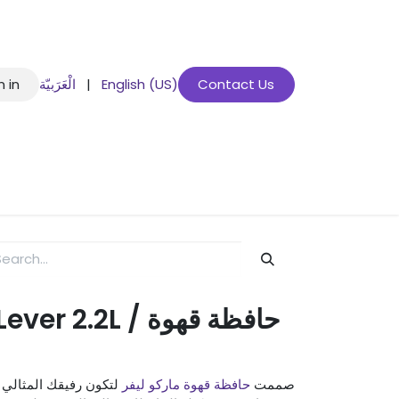
n in
الْعَرَبيّة
|
English (US)
Contact Us
gs
.2L / حافظة قهوة
صممت
حافظة قهوة ماركو ليفر
لتكون رفيقك المثالي .