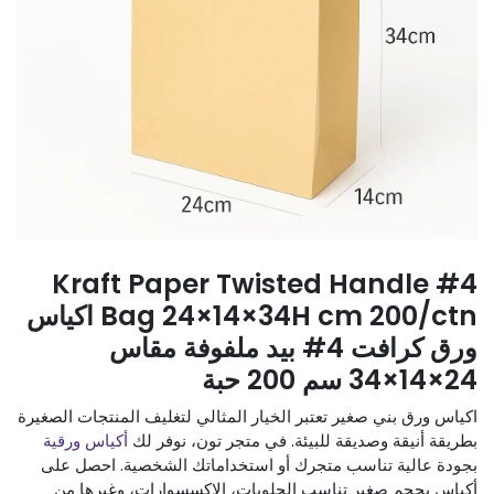
#4 Kraft Paper Twisted Handle
Bag 24×14×34H cm 200/ctn اكياس
ورق كرافت 4# بيد ملفوفة مقاس
24×14×34 سم 200 حبة
اكياس ورق بني صغير تعتبر الخيار المثالي لتغليف المنتجات الصغيرة
بطريقة أنيقة وصديقة للبيئة. في متجر تون، نوفر لك
أكياس ورقية
بجودة عالية تناسب متجرك أو استخداماتك الشخصية. احصل على
أكياس بحجم صغير تناسب الحلويات، الإكسسوارات، وغيرها من