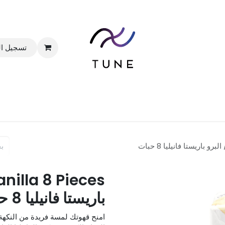
تسجيل ا
الرئيسية
المتجر
الباقات
خدماتنا
المدونة
باريستا فانيليا 8 حبات
امنح قهوتك لمسة فريدة من النكهة