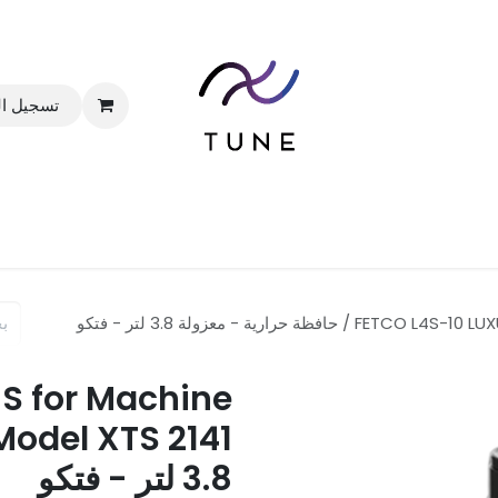
تسجيل ا
الرئيسية
المتجر
الباقات
خدماتنا
المدونة
 حرارية - معزولة 3.8 لتر - فتكو
S for Machine
3.8 لتر - فتكو