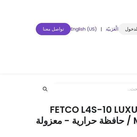
لدخول
الْعَرَبيّة
|
English (US)
تواصل معنا
FETCO L4S-10 LUXU
Model XTS 2141 / حافظة حرارية - معزولة