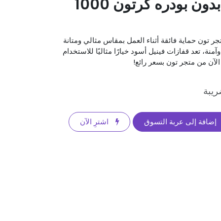
اسود حجم ميديم بدون بودره كرتون 1000
ر تون حماية فائقة أثناء العمل بمقاس مثالي ومتانة
نة، تعد قفازات فينيل أسود خيارًا مثاليًا للاستخدام
لآن من متجر تون بسعر رائع!
يبة
إضافة إلى عربة التسوق
اشترِ الآن