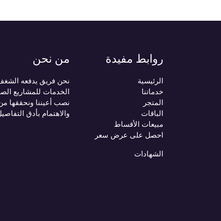
روابط مفيدة
من نحن
الرئيسية
نحن فريق يدفعه الشغف ب
خدماتنا
الخدمات للمشاريع الصغ
المتجر
نصب أعيننا ونحققها من
الباقات
والاهتمام بأدق التفاصي
مبيعات الأقساط
احصل على عرض سعر
الشهادات