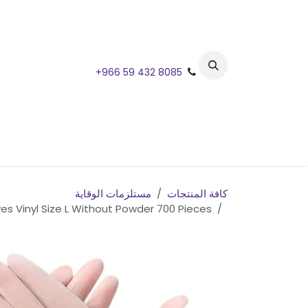
خطي للذهاب إلى المحتوى
+966 59 432 8085
كافة المنتجات
مستلزمات الوقاية
Gloves Vinyl Size L Without Powder 700 Pieces / قفازات فينيل حجم لارج بدون بودره كرتون