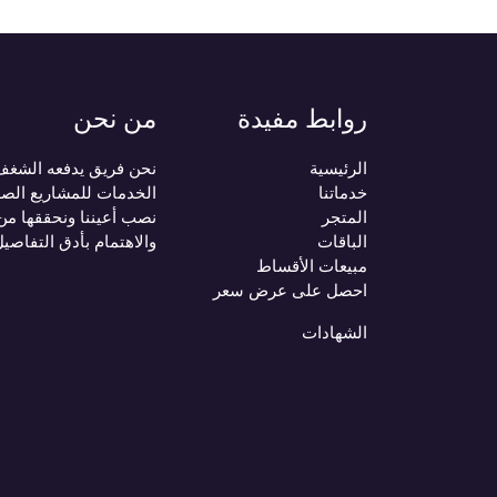
روابط مفيدة
من نحن
الرئيسية
نحن فريق يدفعه الشغف ب
خدماتنا
الخدمات للمشاريع الصغ
المتجر
نصب أعيننا ونحققها من
الباقات
والاهتمام بأدق التفاصي
مبيعات الأقساط
احصل على عرض سعر
الشهادات