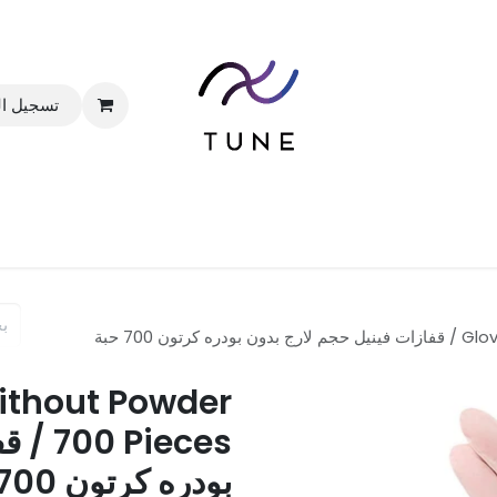
تسجيل ا
الرئيسية
المتجر
الباقات
خدماتنا
المدونة
 700 حبة
Without Powder
700 s
بودره كرتون 700 حبة