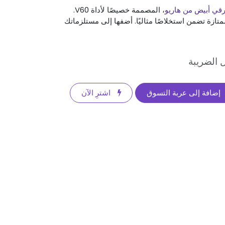
ورقي أبيض من هاريو
، المصممة خصيصًا لأداة V60.
تازة تضمن استخلاصًا مثاليًا. أضفها إلى مستلزماتك
 الضريبة
إضافة إلى عربة التسوق
اشترِ الآن