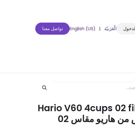
لدخول
الْعَرَبيّة
|
English (US)
تواصل معنا
Hario V60 4cups 02 fi
/ فلاتر ورقي أبيض من هاريو مقاس 02