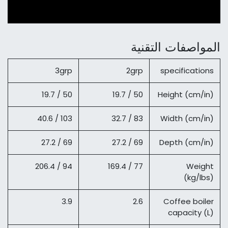
المواصفات التقنية
3grp
2grp
specifications
50 / 19.7
50 / 19.7
Height (cm/in)
103 / 40.6
83 / 32.7
Width (cm/in)
69 / 27.2
69 / 27.2
Depth (cm/in)
94 / 206.4
77 / 169.4
Weight
(kg/lbs)
3.9
2.6
Coffee boiler
capacity (L)