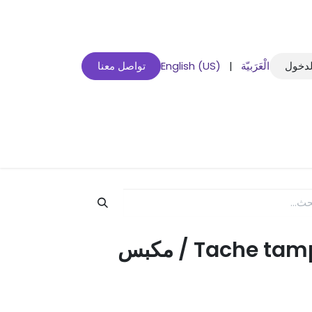
لدخول
الْعَرَبيّة
|
English (US)
تواصل معنا
Tache tamper Silver 58.5 / مكبس