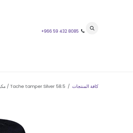
خطي للذهاب إلى المحتوى
+966 59 432 8085
كافة المنتجات
Tache tamper Silver 58.5 / مكبس تاش 58.5 فضي