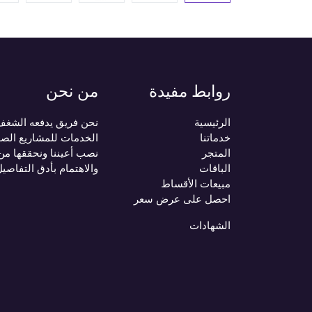
روابط مفيدة
من نحن
الرئيسية
نحن فريق يدفعه الشغف ب
خدماتنا
الخدمات للمشاريع الصغ
المتجر
نصب أعيننا ونحققها من
الباقات
والاهتمام بأدق التفاصي
مبيعات الأقساط
احصل على عرض سعر
الشهادات